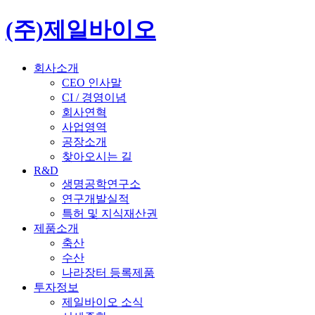
(주)제일바이오
회사소개
CEO 인사말
CI / 경영이념
회사연혁
사업영역
공장소개
찾아오시는 길
R&D
생명공학연구소
연구개발실적
특허 및 지식재산권
제품소개
축산
수산
나라장터 등록제품
투자정보
제일바이오 소식