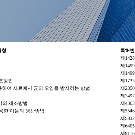
명칭
특허번
제142
제149
제149
제조방법
제173
용하여 사료에서 균의 오염을 방지하는 방법
제235
제249
이의 제조방법
제436
이용한 이들의 생산방법
제554
제583
제640
제911