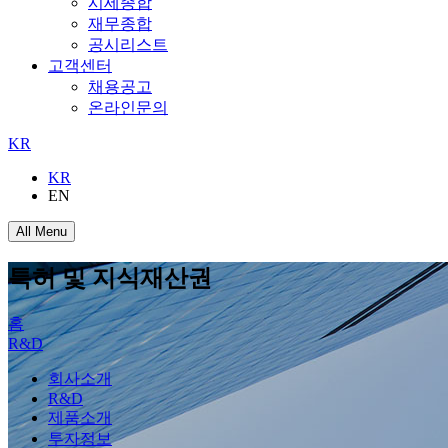
시세종합
재무종합
공시리스트
고객센터
채용공고
온라인문의
KR
KR
EN
All Menu
특허 및 지식재산권
홈
R&D
회사소개
R&D
제품소개
투자정보