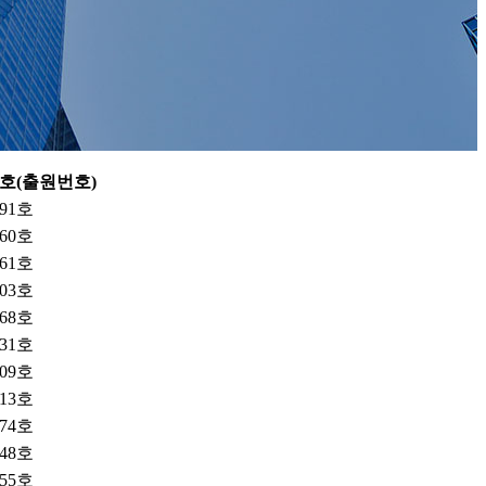
호(출원번호)
891호
960호
961호
503호
068호
731호
309호
613호
274호
548호
655호