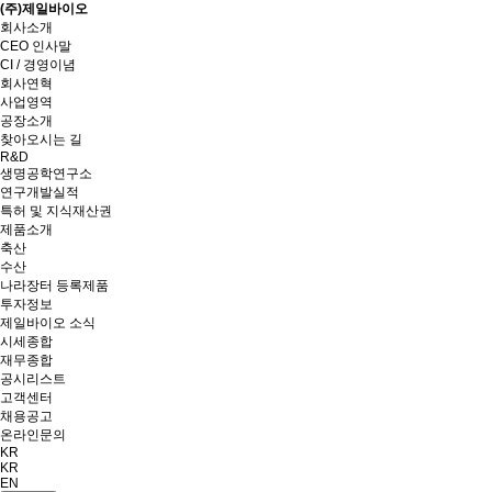
(주)제일바이오
회사소개
CEO 인사말
CI / 경영이념
회사연혁
사업영역
공장소개
찾아오시는 길
R&D
생명공학연구소
연구개발실적
특허 및 지식재산권
제품소개
축산
수산
나라장터 등록제품
투자정보
제일바이오 소식
시세종합
재무종합
공시리스트
고객센터
채용공고
온라인문의
KR
KR
EN