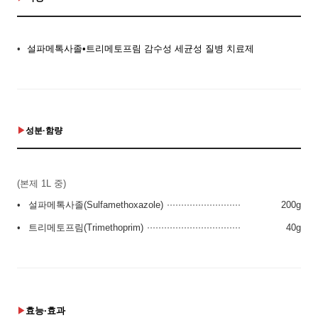
설파메톡사졸•트리메토프림 감수성 세균성 질병 치료제
성분·함량
(본제 1L 중)
설파메톡사졸(Sulfamethoxazole)
200g
트리메토프림(Trimethoprim)
40g
효능·효과