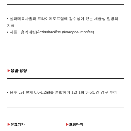
•
설파메톡사졸과 트라이메토프림에 감수성이 있는 세균성 질병의
치료
•
자돈
:
흉막폐렴
(
Actinobacillus pleuropneumoniae
)
용법·용량
•
음수 L당 본제 0.6-1.2ml를 혼합하여 1일 1회 3~5일간 경구 투여
유효기간
포장단위