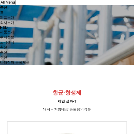
All Menu
축산
홈
제품소개
회사소개
R&D
제품소개
투자정보
고객센터
축산
축산
수산
나라장터 등록제품
항균·항생제
제일 설파-T
돼지 – 처방대상 동물용의약품